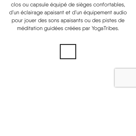
clos ou capsule équipé de sièges confortables,
d’un éclairage apaisant et d’un équipement audio
pour jouer des sons apaisants ou des pistes de
méditation guidées créées par YogaTribes.
Mettre en place un programme de yoga en
entreprise avec YogaTribes est simple, souple et
adapté à votre réalité. Alors que le bien-être au